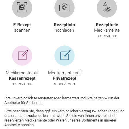
HOMÖOPATHIE
GESUND IM ALTER